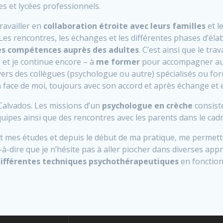
ées et lycées professionnels.
ravailler en
collaboration étroite avec leurs familles
et l
es rencontres, les échanges et les différentes phases d’élabo
s compétences auprès des adultes
. C’est ainsi que le tr
 et je continue encore – à
me former
pour accompagner au 
 vers des collègues (psychologue ou autre) spécialisés ou fo
 face de moi, toujours avec son accord et après échange et 
 Calvados. Les missions d’un
psychologue en crèche
consiste
ipes ainsi que des rencontres avec les parents dans le cadr
nt mes études et depuis le début de ma pratique, me permett
st-à-dire que je n’hésite pas à aller piocher dans diverses 
ifférentes techniques psychothérapeutiques
en fonction